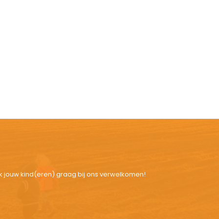
k jouw kind(eren) graag bij ons verwelkomen!