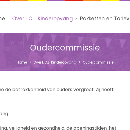
me
Over L.O.L. Kinderopvang
Pakketten en Tarie
Oudercommissie
Home
>
Over L.O.L. Kinderopvang
>
Oudercommissie
e de betrokkenheid van ouders vergroot. Zij heeft
vang
g, veiligheid en gezondheid, de openingstijden, het