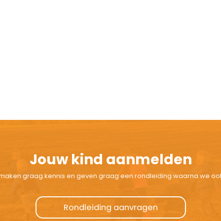
Jouw kind aanmelden
ij maken graag kennis en geven graag een rondleiding waarna we oo
Rondleiding aanvragen