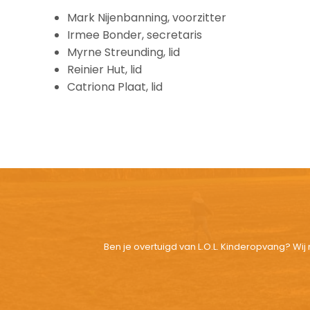
Mark Nijenbanning, voorzitter
Irmee Bonder, secretaris
Myrne Streunding, lid
Reinier Hut, lid
Catriona Plaat, lid
Ben je overtuigd van L.O.L. Kinderopvang? W