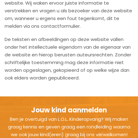
website. Wij waken ervoor juiste informatie te
verstrekken en vragen u als bezoeker van deze website
om, wanneer u ergens een fout tegenkomt, dit te
melden via ons contactformulier.
De teksten en afbeeldingen op deze website vallen
onder het intellectuele eigendom van de eigenaar van
de website en hierop berusten auteursrechten. Zonder
schriftelijke toestemming mag deze informatie niet
worden opgeslagen, gekopieerd of op welke wijze dan
ook elders worden gepubliceerd.
Jouw kind aanmelden
Ben je overtuigd van L.O.L. Kinderopvang? Wij maken
graag kennis en geven graag een rondleiding waarna
we ook jouw kind(eren) graag bij ons verwelkomen!