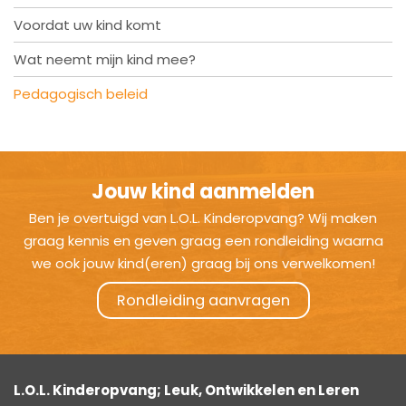
Voordat uw kind komt
Wat neemt mijn kind mee?
Pedagogisch beleid
Jouw kind aanmelden
Ben je overtuigd van L.O.L. Kinderopvang? Wij maken
graag kennis en geven graag een rondleiding waarna
we ook jouw kind(eren) graag bij ons verwelkomen!
Rondleiding aanvragen
L.O.L. Kinderopvang; Leuk, Ontwikkelen en Leren