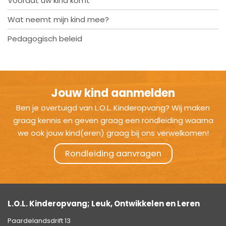
Voordat uw kind komt
Wat neemt mijn kind mee?
Pedagogisch beleid
Jouw kind aanmelden
Ben je overtuigd van L.O.L. Kinderopvang? Wij maken
graag kennis en geven graag een rondleiding waarna
we ook jouw kind(eren) graag bij ons verwelkomen!
Rondleiding aanvragen
L.O.L. Kinderopvang; Leuk, Ontwikkelen en Leren
Paardelandsdrift 13