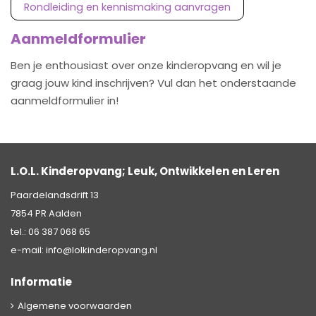
Rondleiding en kennismaking aanvragen
Aanmeldformulier
Ben je enthousiast over onze kinderopvang en wil je
graag jouw kind inschrijven? Vul dan het onderstaande
aanmeldformulier in!
L.O.L. Kinderopvang; Leuk, Ontwikkelen en Leren
Paardelandsdrift 13
7854 PR Aalden
tel.:
06 387 068 65
e-mail:
info@lolkinderopvang.nl
Informatie
Algemene voorwaarden